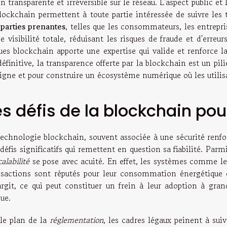
n transparente et irréversible sur le réseau. L'aspect public et
lockchain permettent à toute partie intéressée de suivre les t
s
parties prenantes
, telles que les consommateurs, les entrepr
e visibilité totale, réduisant les risques de fraude et d'erre
ques blockchain apporte une expertise qui valide et renforce l
éfinitive, la transparence offerte par la blockchain est un pil
igne et pour construire un écosystème numérique où les utilis
es défis de la blockchain pour
echnologie blockchain, souvent associée à une sécurité renfor
défis significatifs qui remettent en question sa fiabilité. Parm
calabilité
se pose avec acuité. En effet, les systèmes comme le
nsactions sont réputés pour leur consommation énergétique é
largit, ce qui peut constituer un frein à leur adoption à gran
ue.
 le plan de la
réglementation
, les cadres légaux peinent à su