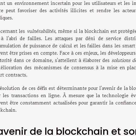
ant un environnement incertain pour les utilisateurs et les i
ire peut favoriser des activités illicites et rendre les acte
diques.
cernant les
vulnérabilités
, même si la blockchain est protégée
 à l'abri de failles. Les attaques par déni de service dist
umulation de puissance de calcul et les failles dans les smart
ent être prises en compte. Face à ces enjeux, les développeurs
utorité dans ce domaine, s'attellent à élaborer des
solutions d
mélioration des mécanismes de consensus à la mise en place 
rt contracts.
ésolution de ces défis est déterminante pour l'avenir de la bl
r les transactions en ligne. À mesure que la technologie év
vent être constamment actualisées pour garantir la confiance 
ckchain.
'avenir de la blockchain et so