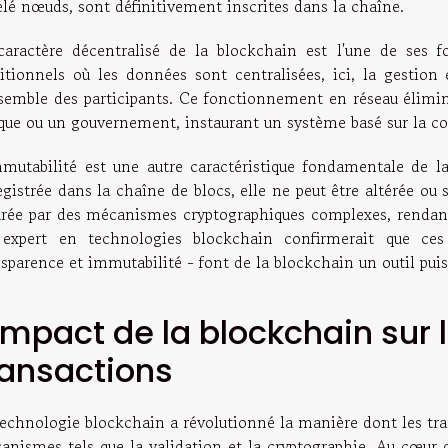
elé nœuds, sont définitivement inscrites dans la chaîne.
caractère décentralisé de la blockchain est l'une de ses 
ditionnels où les données sont centralisées, ici, la gestion 
nsemble des participants. Ce fonctionnement en réseau élimine
que ou un gouvernement, instaurant un système basé sur la conf
mmutabilité est une autre caractéristique fondamentale de l
egistrée dans la chaîne de blocs, elle ne peut être altérée o
urée par des mécanismes cryptographiques complexes, rendant t
expert en technologies blockchain confirmerait que ces 
sparence et immutabilité - font de la blockchain un outil puis
'impact de la blockchain sur 
ransactions
technologie blockchain a révolutionné la manière dont les tra
anismes tels que la validation et la cryptographie. Au cœur d