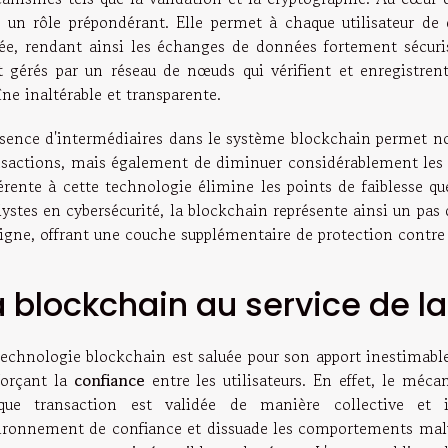
e un rôle prépondérant. Elle permet à chaque utilisateur de d
vée, rendant ainsi les échanges de données fortement sécuris
t gérés par un réseau de nœuds qui vérifient et enregistren
ne inaltérable et transparente.
bsence d'intermédiaires dans le système blockchain permet no
nsactions, mais également de diminuer considérablement les ri
érente à cette technologie élimine les points de faiblesse que
ystes en cybersécurité, la blockchain représente ainsi un pas
ligne, offrant une couche supplémentaire de protection contre 
a blockchain au service de l
technologie blockchain est saluée pour son apport inestimabl
forçant la
confiance
entre les utilisateurs. En effet, le mé
que transaction est validée de manière collective et i
ironnement de confiance et dissuade les comportements malve