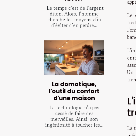
app
Le temps c’est de l’argent
diton. Alors, l’homme
Le 
cherche les moyens afin
tra
d’éviter d’en perdre...
l'e
ban
L'i
enr
ass
Un 
tran
La domotique,
l'outil du confort
L
d'une maison
La technologie n’a pas
t
cessé de faire des
merveilles. Ainsi, son
ingéniosité à toucher les...
La 
méc