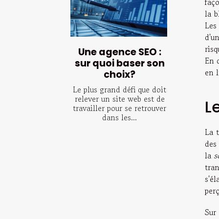
faço
la b
Le
d'un
ris
Une agence SEO :
En d
sur quoi baser son
en l
choix?
Le plus grand défi que doit
relever un site web est de
L
travailler pour se retrouver
dans les...
La t
des 
la
s
tra
s'é
perç
Sur