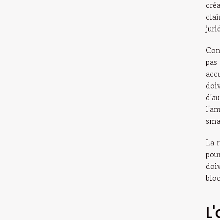
cré
cla
juri
Con
pas
acc
doiv
d'a
l'a
sma
La r
pou
doi
blo
L