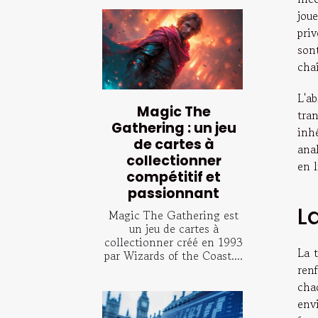
jou
pri
son
chaî
L'a
Magic The
tra
Gathering : un jeu
inh
de cartes à
anal
collectionner
en 
compétitif et
passionnant
L
Magic The Gathering est
un jeu de cartes à
collectionner créé en 1993
La 
par Wizards of the Coast....
ren
cha
env