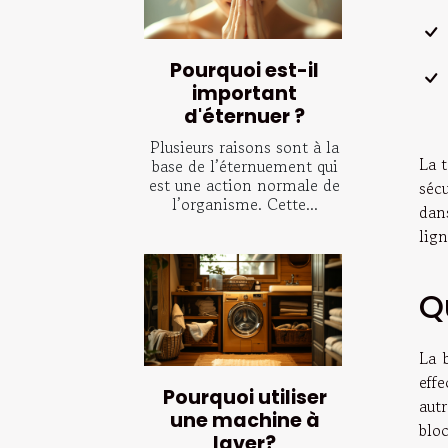
Pourquoi est-il
important
d'éternuer ?
Plusieurs raisons sont à la
La 
base de l’éternuement qui
est une action normale de
sécu
l’organisme. Cette...
dan
lig
Q
La 
effe
Pourquoi utiliser
aut
une machine à
blo
laver?