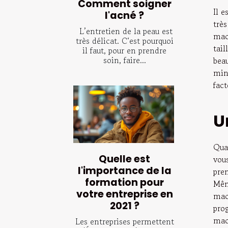
Comment soigner
Il 
l'acné ?
trè
L’entretien de la peau est
mac
très délicat. C‘est pourquoi
tai
il faut, pour en prendre
soin, faire...
bea
min
fact
U
Qua
Quelle est
vous
l'importance de la
pre
formation pour
Mêm
votre entreprise en
mach
2021 ?
pro
mac
Les entreprises permettent