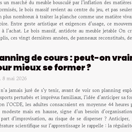
 un marché du meuble bousculé par l’inflation des matières p
ormisés, le bois massif revient au centre du jeu, et pas seule
en plus nombreux à traiter la planche comme une matière vivante
oire. Entre geste artistique et exigences d’usage, ce mouveme
 à l’achat. Le bois massif, antidote au meuble jetable On cro
plis, ces vingt dernières années, de panneaux reconstitués, de p
anning de cours : peut-on vrai
our mieux se former ?
. 8 mai 2026
n’a jamais juré de s’y tenir, avant de voir son planning exp
sports perturbés et imprévus familiaux, l’idée d’anticiper sa 
 Selon l’OCDE, les adultes consacraient en moyenne 44 heures 
odeste mais en hausse, signe d’un besoin d’organisation. 
part d’improvisation, au risque de se disperser ? Anticiper, o
térature scientifique sur l’apprentissage le rappelle : la régular