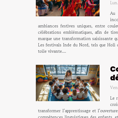
Lun
Au 
inc
ambiances festives uniques, entre couleu
célébrations emblématiques, afin de tire
marque une transformation saisissante qui 
Les festivals Inde du Nord, tels que Holi
toile vivante....
C
d
Ven
Le 
cro
transformer l’apprentissage et l’ouvertur
compétences linguistiques des enfants, et