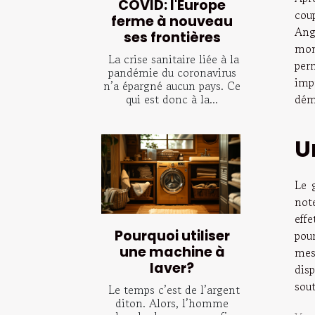
COVID: l'Europe
cou
ferme à nouveau
Ang
ses frontières
mont
La crise sanitaire liée à la
per
pandémie du coronavirus
imp
n’a épargné aucun pays. Ce
qui est donc à la...
dém
U
Le 
not
eff
Pourquoi utiliser
pou
une machine à
mes
laver?
dis
sou
Le temps c’est de l’argent
diton. Alors, l’homme