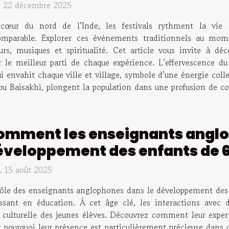
. 22 décembre 2025
cœur du nord de l’Inde, les festivals rythment la vie lo
omparable. Explorer ces événements traditionnels au mo
rs, musiques et spiritualité. Cet article vous invite à déc
r le meilleur parti de chaque expérience. L’effervescence d
envahit chaque ville et village, symbole d’une énergie collect
 ou Baisakhi, plongent la population dans une profusion de co
omment les enseignants anglo
éveloppement des enfants de 6 
. 15 août 2025
rôle des enseignants anglophones dans le développement des e
issant en éducation. À cet âge clé, les interactions avec d
e culturelle des jeunes élèves. Découvrez comment leur expert
 pourquoi leur présence est particulièrement précieuse dans c