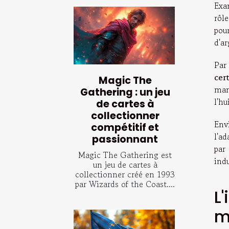
Exa
rôle
pou
d'a
Par 
cert
Magic The
man
Gathering : un jeu
l'h
de cartes à
collectionner
Env
compétitif et
l'a
passionnant
par 
Magic The Gathering est
ind
un jeu de cartes à
collectionner créé en 1993
par Wizards of the Coast....
L
m