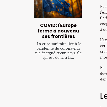
Rec
l'é
flo
coo
COVID: l'Europe
à de
ferme à nouveau
ses frontières
L'e
La crise sanitaire liée à la
cet
pandémie du coronavirus
cro
n’a épargné aucun pays. Ce
inte
qui est donc à la...
En 
dév
dan
L