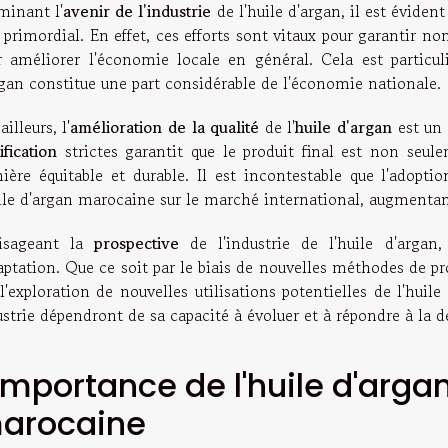
minant l'
avenir de l'industrie
de l'huile d'argan, il est éviden
 primordial. En effet, ces efforts sont vitaux pour garantir no
r améliorer l'économie locale en général. Cela est particul
rgan constitue une part considérable de l'économie nationale.
ailleurs, l'
amélioration de la qualité
de l'
huile d'argan
est un 
ification
strictes garantit que le produit final est non seul
ière équitable et durable. Il est incontestable que l'adopt
uile d'argan marocaine sur le marché international, augmentan
isageant la
prospective
de l'industrie de l'huile d'argan,
daptation. Que ce soit par le biais de nouvelles méthodes de 
l'exploration de nouvelles utilisations potentielles de l'huile
ustrie dépendront de sa capacité à évoluer et à répondre à l
'importance de l'huile d'arga
arocaine