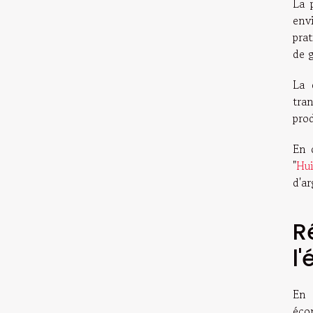
La 
env
pra
de g
La 
tra
prod
En 
"
Hui
d'ar
R
l
En 
éco