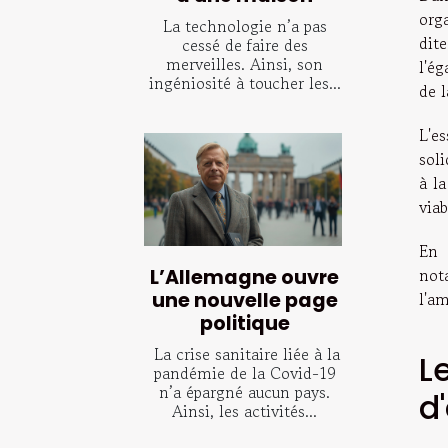
org
La technologie n’a pas
dit
cessé de faire des
merveilles. Ainsi, son
l'ég
ingéniosité à toucher les...
de l
L'e
soli
à l
viab
En 
not
L’Allemagne ouvre
une nouvelle page
l'a
politique
La crise sanitaire liée à la
L
pandémie de la Covid-19
n’a épargné aucun pays.
d
Ainsi, les activités...