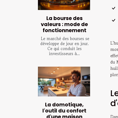
La bourse des
valeurs : mode de
fonctionnement
Le marché des bourses se
L'h
développe de jour en jour.
Ce qui conduit les
mon
investisseurs à...
eff
du 
hui
plo
L
d
La domotique,
l'outil du confort
d'une maison
Dan