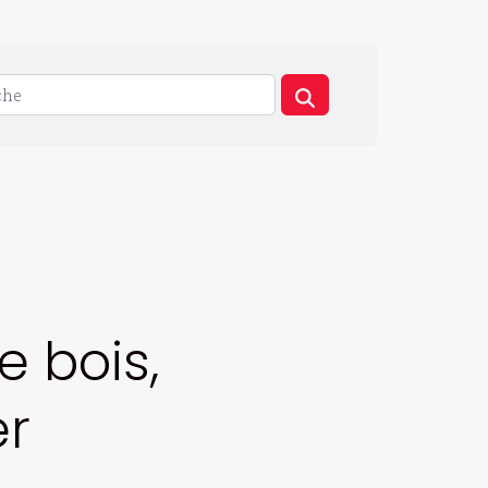
e bois,
er