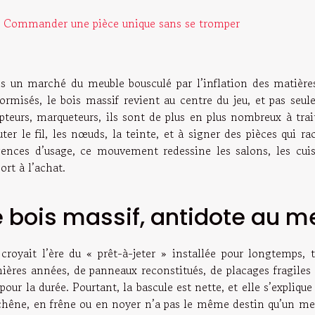
Commander une pièce unique sans se tromper
s un marché du meuble bousculé par l’inflation des matières 
formisés, le bois massif revient au centre du jeu, et pas seul
lpteurs, marqueteurs, ils sont de plus en plus nombreux à tr
ter le fil, les nœuds, la teinte, et à signer des pièces qui ra
gences d’usage, ce mouvement redessine les salons, les cuis
ort à l’achat.
e bois massif, antidote au m
croyait l’ère du « prêt-à-jeter » installée pour longtemps, t
nières années, de panneaux reconstitués, de placages fragiles 
pour la durée. Pourtant, la bascule est nette, et elle s’expliqu
chêne, en frêne ou en noyer n’a pas le même destin qu’un me