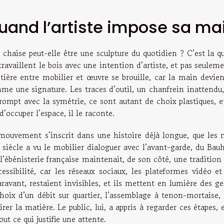
uand l’artiste impose sa ma
chaise peut-elle être une sculpture du quotidien ? C’est la q
travaillent le bois avec une intention d’artiste, et pas seule
ntière entre mobilier et œuvre se brouille, car la main devie
me une signature. Les traces d’outil, un chanfrein inattendu,
 rompt avec la symétrie, ce sont autant de choix plastiques, 
d’occuper l’espace, il le raconte.
mouvement s’inscrit dans une histoire déjà longue, que les
 siècle a vu le mobilier dialoguer avec l’avant-garde, du Bau
l’ébénisterie française maintenait, de son côté, une tradition 
cessibilité, car les réseaux sociaux, les plateformes vidéo et
ravant, restaient invisibles, et ils mettent en lumière des ges
hoix d’un débit sur quartier, l’assemblage à tenon-mortaise, o
irer la matière. Le public, lui, a appris à regarder ces étapes,
out ce qui justifie une attente.