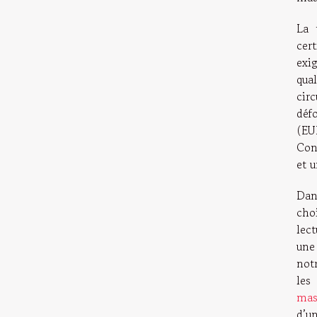
La 
cer
exi
qual
cir
déf
(EU
Con
et u
Dan
cho
lec
une
notr
les
mas
d’un