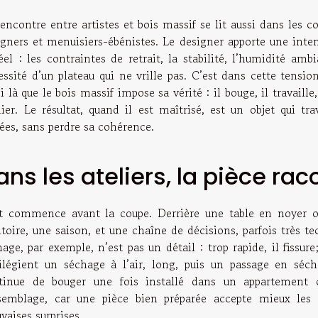
encontre entre artistes et bois massif se lit aussi dans les co
igners et menuisiers-ébénistes. Le designer apporte une inten
éel : les contraintes de retrait, la stabilité, l’humidité amb
ssité d’un plateau qui ne vrille pas. C’est dans cette tensio
i là que le bois massif impose sa vérité : il bouge, il travaille, 
nier. Le résultat, quand il est maîtrisé, est un objet qui 
ées, sans perdre sa cohérence.
ans les ateliers, la pièce rac
t commence avant la coupe. Derrière une table en noyer o
itoire, une saison, et une chaîne de décisions, parfois très t
age, par exemple, n’est pas un détail : trop rapide, il fissur
vilégient un séchage à l’air, long, puis un passage en séch
tinue de bouger une fois installé dans un appartement c
ssemblage, car une pièce bien préparée accepte mieux les c
aises surprises.