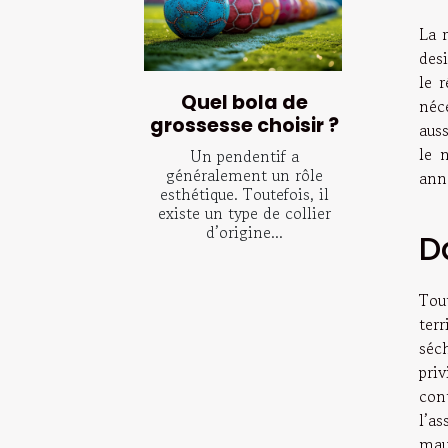
La r
des
le r
Quel bola de
néce
grossesse choisir ?
auss
le 
Un pendentif a
généralement un rôle
ann
esthétique. Toutefois, il
existe un type de collier
d’origine...
D
Tou
terr
séch
pri
con
l’a
mauv