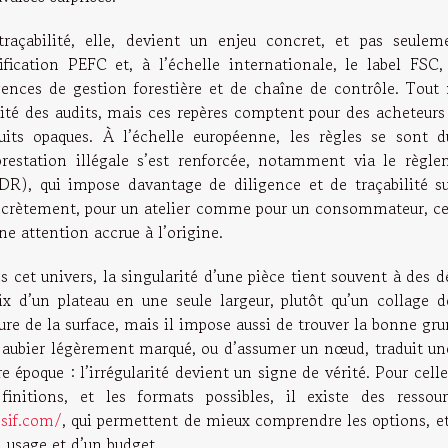
traçabilité, elle, devient un enjeu concret, et pas seul
tification PEFC et, à l’échelle internationale, le label FS
gences de gestion forestière et de chaîne de contrôle. Tout n’
ité des audits, mais ces repères comptent pour des acheteurs 
cuits opaques. À l’échelle européenne, les règles se sont d
orestation illégale s’est renforcée, notamment via le règl
DR), qui impose davantage de diligence et de traçabilité su
crètement, pour un atelier comme pour un consommateur, cela
ne attention accrue à l’origine.
s cet univers, la singularité d’une pièce tient souvent à des 
ix d’un plateau en une seule largeur, plutôt qu’un collage
ture de la surface, mais il impose aussi de trouver la bonne 
 aubier légèrement marqué, ou d’assumer un nœud, traduit une 
e époque : l’irrégularité devient un signe de vérité. Pour cell
 finitions, et les formats possibles, il existe des resso
sif.com/
, qui permettent de mieux comprendre les options, et 
 usage et d’un budget.