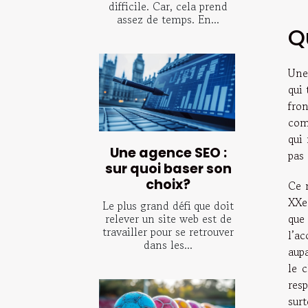
difficile. Car, cela prend
assez de temps. En...
Q
Une 
qui 
fro
com
qui
Une agence SEO :
pas 
sur quoi baser son
choix?
Ce 
XXe
Le plus grand défi que doit
que 
relever un site web est de
travailler pour se retrouver
l’ac
dans les...
aupa
le c
resp
surt