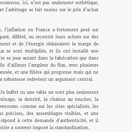
a promesse, ici, n’est pas seulement esthétique,
t l’arbitrage se fait moins sur le prix d’achat
ee, l’inflation en France a fortement pesé sur
é, différé, ou recentré leurs achats sur des
ment et de l’énergie réduisaient la marge de
se sont multipliés, et ils ont installé une
te se joue autant dans la fabrication que dans
 d’ailleurs l’ampleur du flux, avec plusieurs
née, et une filière qui progresse mais qui ne
t la robustesse redevient un argument central.
 Un buffet ou une table ne sont plus seulement
einage, la densité, la chaleur au toucher, la
owrooms comme sur les sites spécialisés, les
ons précises, des assemblages visibles, et une
s, répond à cette demande d’authenticité, et il
dustrie a souvent imposé la standardisation.