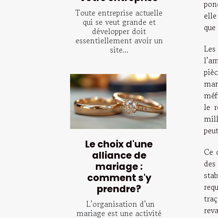
ponc
Toute entreprise actuelle
elle
qui se veut grande et
que 
développer doit
essentiellement avoir un
Les
site...
l’a
piè
man
méf
le 
mil
peut
Le choix d'une
Ce 
alliance de
des
mariage :
sta
comment s'y
req
prendre?
traç
L’organisation d’un
reva
mariage est une activité