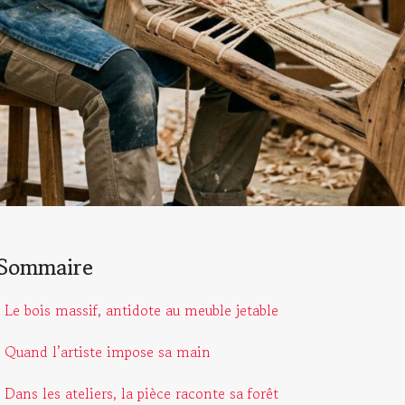
Sommaire
Le bois massif, antidote au meuble jetable
Quand l’artiste impose sa main
Dans les ateliers, la pièce raconte sa forêt