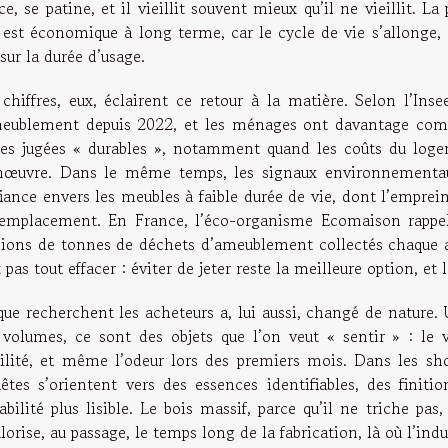
e, se patine, et il vieillit souvent mieux qu’il ne vieillit. L
 est économique à long terme, car le cycle de vie s’allonge, e
sur la durée d’usage.
 chiffres, eux, éclairent ce retour à la matière. Selon l’Ins
meublement depuis 2022, et les ménages ont davantage compar
ces jugées « durables », notamment quand les coûts du loge
œuvre. Dans le même temps, les signaux environnementaux 
iance envers les meubles à faible durée de vie, dont l’emprein
remplacement. En France, l’éco-organisme Ecomaison rappelle
lions de tonnes de déchets d’ameublement collectés chaque an
 pas tout effacer : éviter de jeter reste la meilleure option, e
que recherchent les acheteurs a, lui aussi, changé de nature.
 volumes, ce sont des objets que l’on veut « sentir » : le v
bilité, et même l’odeur lors des premiers mois. Dans les sh
uêtes s’orientent vers des essences identifiables, des finiti
abilité plus lisible. Le bois massif, parce qu’il ne triche pa
lorise, au passage, le temps long de la fabrication, là où l’in