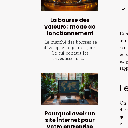
La bourse des
valeurs : mode de
fonctionnement
Dan
uni
Le marché des bourses se
développe de jour en jour.
scu
Ce qui conduit les
écou
investisseurs à...
exi
rapp
L
On 
der
Pourquoi avoir un
que 
site internet pour
en 
votre entreprise