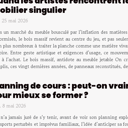
and les artistes rencontrent l
bilier singulier
. 25 mai 2026
 un marché du meuble bousculé par l’inflation des matières p
ormisés, le bois massif revient au centre du jeu, et pas seule
en plus nombreux à traiter la planche comme une matière vivante
oire. Entre geste artistique et exigences d’usage, ce mouveme
 à l’achat. Le bois massif, antidote au meuble jetable On cro
plis, ces vingt dernières années, de panneaux reconstitués, de p
anning de cours : peut-on vrai
our mieux se former ?
. 8 mai 2026
n’a jamais juré de s’y tenir, avant de voir son planning exp
sports perturbés et imprévus familiaux, l’idée d’anticiper sa 