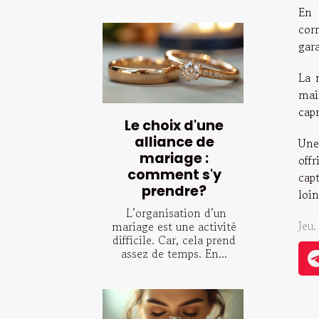
En 
cor
gara
La 
mai
capr
Le choix d'une
alliance de
Une
mariage :
offr
comment s'y
cap
prendre?
loi
L’organisation d’un
Jeu.
mariage est une activité
difficile. Car, cela prend
assez de temps. En...