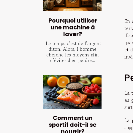
Pourquoi utiliser
En c
une machine à
terr
laver?
disp
quan
Le temps c’est de l’argent
diton. Alors, l’homme
et 
cherche les moyens afin
invi
d’éviter d’en perdre...
P
La 
au 
surt
Comment un
La 
sportif doit-il se
sup
nourrir?