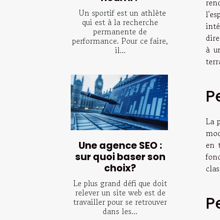
ren
Un sportif est un athlète
l'es
qui est à la recherche
int
permanente de
dir
performance. Pour ce faire,
à u
il...
ter
P
La 
mode
Une agence SEO :
en 
sur quoi baser son
fon
choix?
clas
Le plus grand défi que doit
relever un site web est de
P
travailler pour se retrouver
dans les...