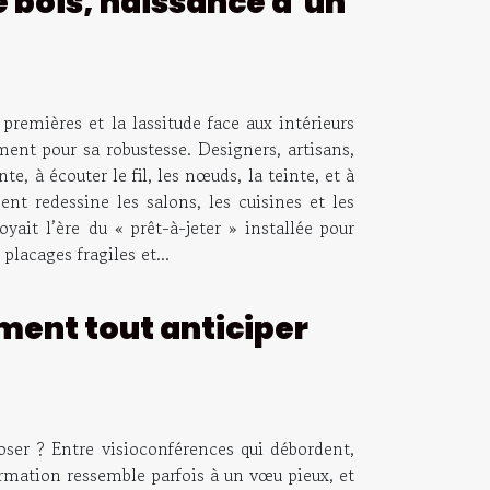
e bois, naissance d’un
remières et la lassitude face aux intérieurs
ment pour sa robustesse. Designers, artisans,
, à écouter le fil, les nœuds, la teinte, et à
nt redessine les salons, les cuisines et les
yait l’ère du « prêt-à-jeter » installée pour
lacages fragiles et...
ment tout anticiper
loser ? Entre visioconférences qui débordent,
formation ressemble parfois à un vœu pieux, et