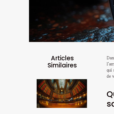
Articles
Dan
l’am
Similaires
qui 
de v
Q
s