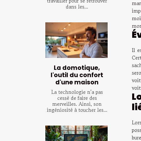
travailler pour se retrouver
mani
dans les...
impo
moi
mom
Év
Il 
Cer
sac
La domotique,
ser
l'outil du confort
voit
d'une maison
voi
La technologie n’a pas
Lo
cessé de faire des
merveilles. Ainsi, son
li
ingéniosité à toucher les...
Lor
pos
bure