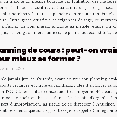
 un marché du meuble bousculé par l’inflation des matières p
ormisés, le bois massif revient au centre du jeu, et pas seule
en plus nombreux à traiter la planche comme une matière vivante
oire. Entre geste artistique et exigences d’usage, ce mouveme
 à l’achat. Le bois massif, antidote au meuble jetable On cro
plis, ces vingt dernières années, de panneaux reconstitués, de p
anning de cours : peut-on vrai
our mieux se former ?
. 8 mai 2026
n’a jamais juré de s’y tenir, avant de voir son planning exp
sports perturbés et imprévus familiaux, l’idée d’anticiper sa 
 Selon l’OCDE, les adultes consacraient en moyenne 44 heures 
odeste mais en hausse, signe d’un besoin d’organisation. 
part d’improvisation, au risque de se disperser ? Anticiper, o
térature scientifique sur l’apprentissage le rappelle : la régular