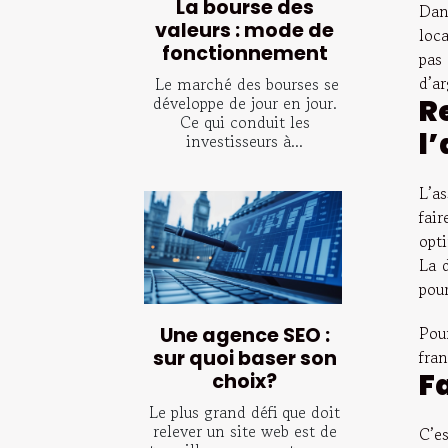
La bourse des
Dan
valeurs : mode de
loca
fonctionnement
pas
d’a
Le marché des bourses se
développe de jour en jour.
R
Ce qui conduit les
l
investisseurs à...
L’as
fai
opt
La 
pour
Pou
Une agence SEO :
sur quoi baser son
fra
F
choix?
Le plus grand défi que doit
relever un site web est de
C’e