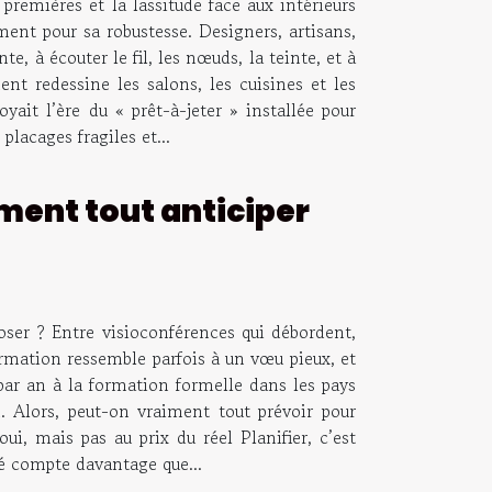
remières et la lassitude face aux intérieurs
ment pour sa robustesse. Designers, artisans,
, à écouter le fil, les nœuds, la teinte, et à
nt redessine les salons, les cuisines et les
yait l’ère du « prêt-à-jeter » installée pour
lacages fragiles et...
ment tout anticiper
loser ? Entre visioconférences qui débordent,
formation ressemble parfois à un vœu pieux, et
par an à la formation formelle dans les pays
Alors, peut-on vraiment tout prévoir pour
ui, mais pas au prix du réel Planifier, c’est
ité compte davantage que...